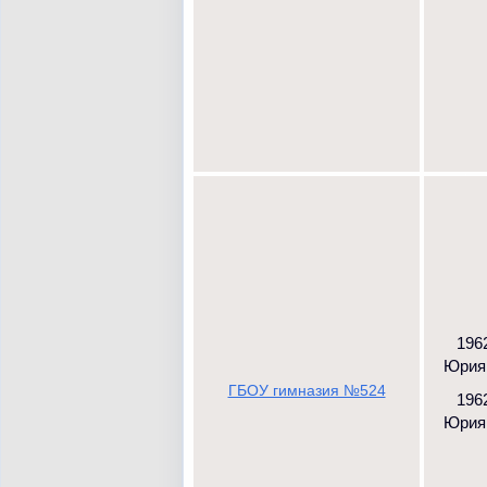
1962
Юрия Г
ГБОУ гимназия №524
1962
Юрия Г