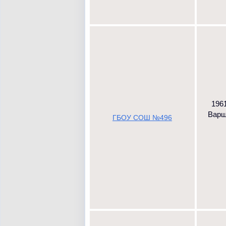
1961
Варша
ГБОУ СОШ №496