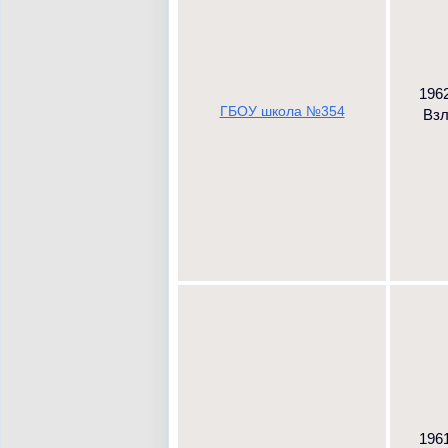
1962
ГБОУ школа №354
Взл
1961