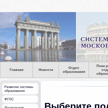
План 
Отдел
Главная
Новости
отд
образования
образ
Развитие системы
образования
ФГОС
Выберите по
Дошкольное