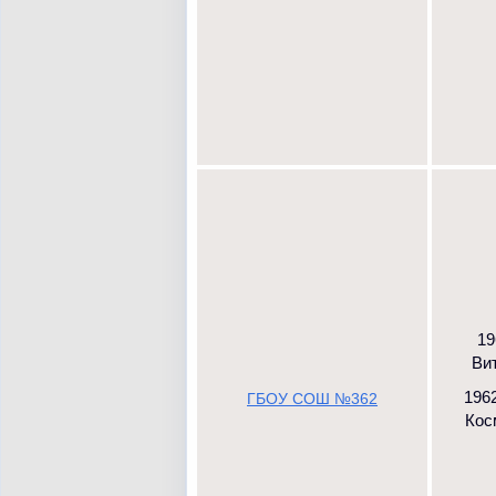
19
Вит
1962
ГБОУ СОШ №362
Косм