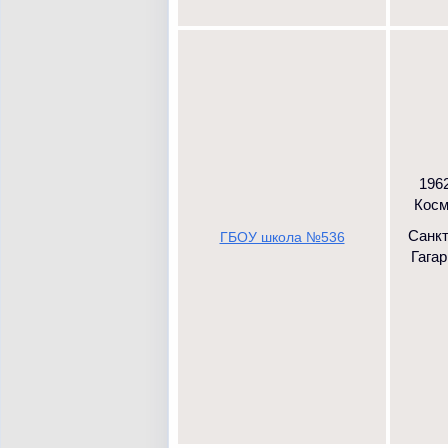
1962
Космо
Санк
ГБОУ школа №536
Гагар