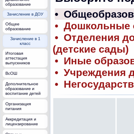
образование
• Общеобразов
Зачисление в ДОУ
• Дошкольные 
Общее
образование
• Отделения д
Зачисление в 1
класс
(детские сады)
Итоговая
• Иные образо
аттестация
выпускников
• Учреждения 
ВсОШ
• Негосударст
Дополнительное
образование и
воспитание детей
Организация
питания
Аккредитация и
лицензирование