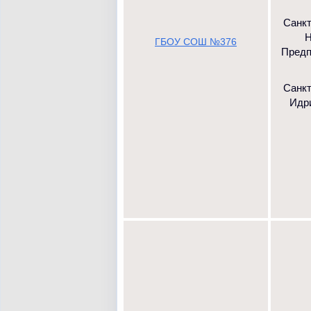
Санк
Н
ГБОУ СОШ №376
Предпо
Санкт
Идри