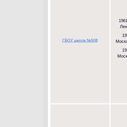
1961
Лен
19
ГБОУ школа №508
Москов
19
Моско