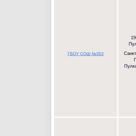
19
Пул
Санк
ГБОУ СОШ №353
Пулков