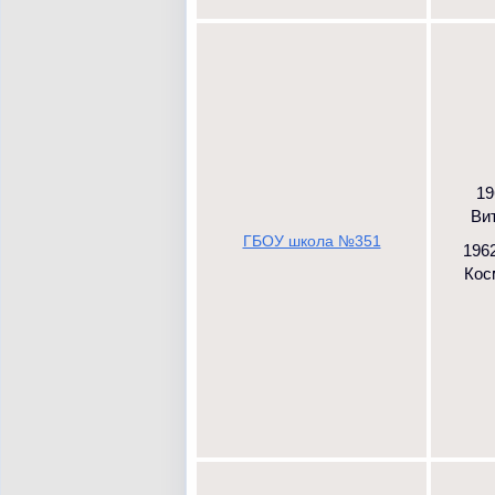
19
Вит
ГБОУ школа №351
1962
Косм