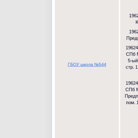
1962
К
1962
Предп
19624
СПб 
5-ый
ГБОУ школа №544
стр. 1
19624
СПб М
Предпо
пом. 