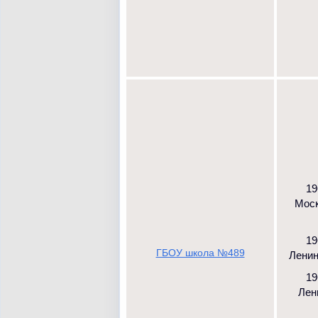
19
Моск
19
ГБОУ школа №489
Ленинс
19
Лени