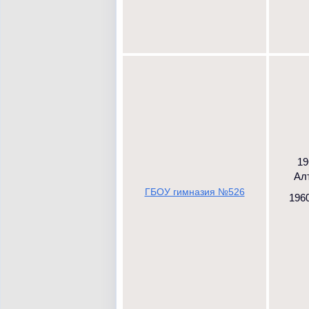
19
Алт
ГБОУ гимназия №526
1960